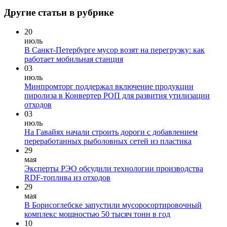
Другие статьи в рубрике
20
июль
В Санкт-Петербурге мусор возят на перегрузку: как
работает мобильная станция
03
июль
Минпромторг поддержал включение продукции
пиролиза в Конвертер РОП для развития утилизации
отходов
03
июль
На Гавайях начали строить дороги с добавлением
переработанных рыболовных сетей из пластика
29
мая
Эксперты РЭО обсудили технологии производства
RDF-топлива из отходов
29
мая
В Борисоглебске запустили мусоросортировочный
комплекс мощностью 50 тысяч тонн в год
10