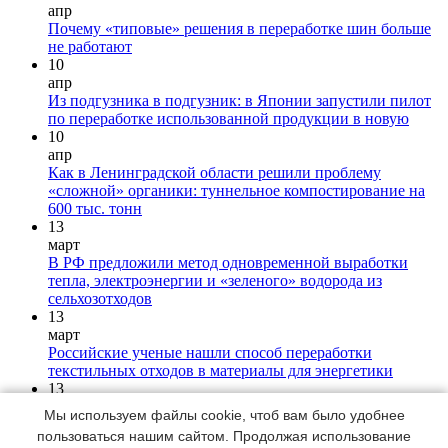
апр
Почему «типовые» решения в переработке шин больше
не работают
10
апр
Из подгузника в подгузник: в Японии запустили пилот
по переработке использованной продукции в новую
10
апр
Как в Ленинградской области решили проблему
«сложной» органики: туннельное компостирование на
600 тыс. тонн
13
март
В РФ предложили метод одновременной выработки
тепла, электроэнергии и «зеленого» водорода из
сельхозотходов
13
март
Российские ученые нашли способ переработки
текстильных отходов в материалы для энергетики
13
март
Мы используем файлы cookie, чтоб вам было удобнее
♻Китайские ученые разработали метод переработки
пользоваться нашим сайтом. Продолжая использование
лития из отработанных аккумуляторов с