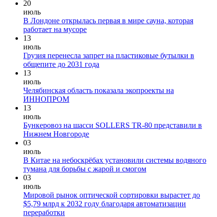
20
июль
В Лондоне открылась первая в мире сауна, которая
работает на мусоре
13
июль
Грузия перенесла запрет на пластиковые бутылки в
общепите до 2031 года
13
июль
Челябинская область показала экопроекты на
ИННОПРОМ
13
июль
Бункеровоз на шасси SOLLERS TR-80 представили в
Нижнем Новгороде
03
июль
В Китае на небоскрёбах установили системы водяного
тумана для борьбы с жарой и смогом
03
июль
Мировой рынок оптической сортировки вырастет до
$5,79 млрд к 2032 году благодаря автоматизации
переработки