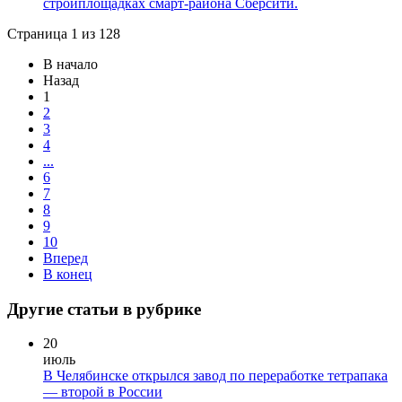
стройплощадках смарт-района Сберсити.
Страница 1 из 128
В начало
Назад
1
2
3
4
...
6
7
8
9
10
Вперед
В конец
Другие статьи в рубрике
20
июль
В Челябинске открылся завод по переработке тетрапака
— второй в России