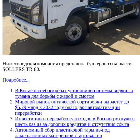
Нижегородская компания представила бункеровоз на шасси
SOLLERS TR-80.
Подробнее...
В Китае на небоскрёбах установили системы водяного
тумана для борьбы с жарой и смогом
Мировой рынок оптической сортировки вырастет до
$5,79 млрд к 2032 году благодаря автоматизации
переработки
Инвестиции в переработку отходов в России рухнули в
шесть раз из-за дорогих кредитов и отсутствия сбыта
Автономный сбор пластиковой тары из-под
лакокрасочных материалов стартовал на