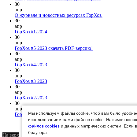
30
апр
О журнале и новостных ресурсах ГорХоз.
30
апр
ГорХоз #1-2024
30
апр
ГорХоз #5-2023 скачать PDF-версию!
30
апр
ГорХоз #4-2023
30
апр
ГорХоз #3-2023
30
апр
ГорХоз #2-2023
30
апр
Мы используем файлы cookie, чтоб вам было удобне
ГорХоз #4-2022
использованием нами файлов cookie. Нажимая кнопк
файлов cookies
и данных метрических систем. Если в
браузера.
На верх