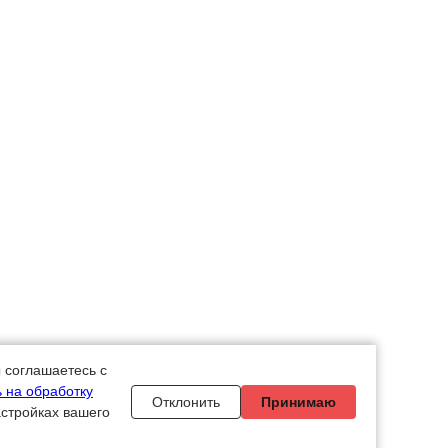
 соглашаетесь с
 на обработку
Отклонить
Принимаю
астройках вашего