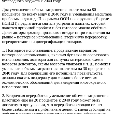
углеродного бюджета к 2040 году.
Для уменьшения объема загрязнения пластиком на 80
процентов по всему миру к 2040 году и уменьшения масштаба
проблемы в докладе Программы ООН по окружающей среде
(ЮНЕП) предлагается сначала устранить пластик, который
является причиной проблем и без которого можно обойтись.
Далее авторы доклада призывают внедрить три изменения на
рынке – повторное использование, вторичную переработку,
переориентацию и диверсификацию товаров.
1. Повторное использование: продвижение вариантов
повторного использования, включая бутылки многоразового
использования, дозаторы для сыпучих материалов, схемы
возврата депозитов, схемы возврата упаковки и т. д., поможет
уменьшить объемы загрязнения пластиком на 30 процентов к
2040 году. Для реализации его потенциала правительства
должны оказать поддержку для создания более веских
экономических обоснований для внедрения многократного
использования.
2. Вторичная переработка: уменьшение объемов загрязнения
пластиком еще на 20 процентов к 2040 году может быть
достигнуто при условии, что переработка отходов станет
более стабильным и прибыльным делом. Отмена субсидий на
добычу и производство ископаемого топлива, обеспечение