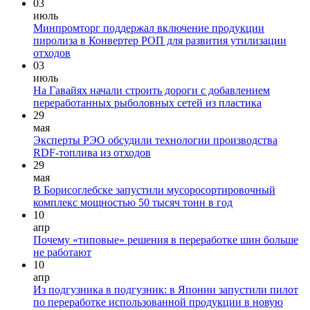
03
июль
Минпромторг поддержал включение продукции
пиролиза в Конвертер РОП для развития утилизации
отходов
03
июль
На Гавайях начали строить дороги с добавлением
переработанных рыболовных сетей из пластика
29
мая
Эксперты РЭО обсудили технологии производства
RDF-топлива из отходов
29
мая
В Борисоглебске запустили мусоросортировочный
комплекс мощностью 50 тысяч тонн в год
10
апр
Почему «типовые» решения в переработке шин больше
не работают
10
апр
Из подгузника в подгузник: в Японии запустили пилот
по переработке использованной продукции в новую