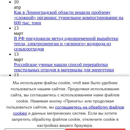
10
апр
Как в Ленинградской области решили проблему
«сложной» органики: туннельное компостирование на
600 тыс. тонн
13
март
В РФ предложили метод одновременной выработки
тепла, электроэнергии и «зеленого» водорода из
сельхозотходов
13
март
Российские ученые нашли способ переработки
текстильных отходов в материалы для энергетики
13
март
Мы используем файлы cookie, чтоб вам было удобнее
♻Китайские ученые разработали метод переработки
пользоваться нашим сайтом. Продолжая использование
лития из отработанных аккумуляторов с
сайта, вы соглашаетесь с использованием нами файлов
использованием CO2
cookie. Нажимая кнопку «Принять» или продолжая
29
дек
пользоваться сайтом, вы
соглашаетесь на обработку файлов
Компания-производитель картона сравнила углеродный
cookies
и данных метрических систем. Если вы хотите
след бумажного и пластикового лотков для еды навынос
запретить обработку файлов cookie, отключите cookie в
настройках вашего браузера.
Copyright © 2008 - 2021 gor-hoz.ru Все права защищены.