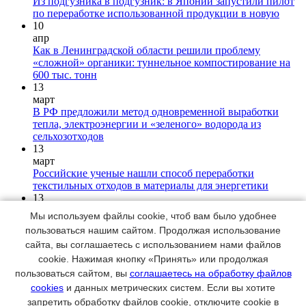
Из подгузника в подгузник: в Японии запустили пилот
по переработке использованной продукции в новую
10
апр
Как в Ленинградской области решили проблему
«сложной» органики: туннельное компостирование на
600 тыс. тонн
13
март
В РФ предложили метод одновременной выработки
тепла, электроэнергии и «зеленого» водорода из
сельхозотходов
13
март
Российские ученые нашли способ переработки
текстильных отходов в материалы для энергетики
13
март
Мы используем файлы cookie, чтоб вам было удобнее
♻Китайские ученые разработали метод переработки
пользоваться нашим сайтом. Продолжая использование
лития из отработанных аккумуляторов с
сайта, вы соглашаетесь с использованием нами файлов
использованием CO2
cookie. Нажимая кнопку «Принять» или продолжая
29
дек
пользоваться сайтом, вы
соглашаетесь на обработку файлов
Компания-производитель картона сравнила углеродный
cookies
и данных метрических систем. Если вы хотите
след бумажного и пластикового лотков для еды навынос
запретить обработку файлов cookie, отключите cookie в