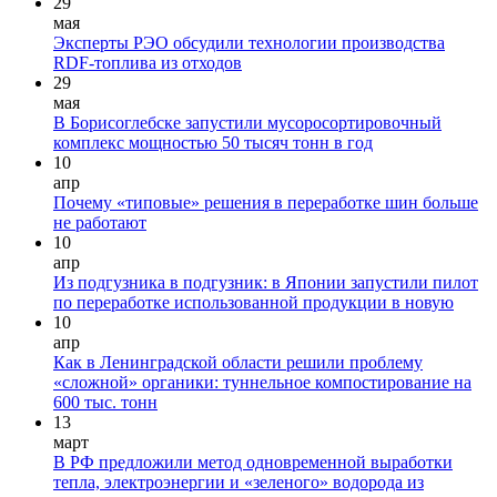
29
мая
Эксперты РЭО обсудили технологии производства
RDF-топлива из отходов
29
мая
В Борисоглебске запустили мусоросортировочный
комплекс мощностью 50 тысяч тонн в год
10
апр
Почему «типовые» решения в переработке шин больше
не работают
10
апр
Из подгузника в подгузник: в Японии запустили пилот
по переработке использованной продукции в новую
10
апр
Как в Ленинградской области решили проблему
«сложной» органики: туннельное компостирование на
600 тыс. тонн
13
март
В РФ предложили метод одновременной выработки
тепла, электроэнергии и «зеленого» водорода из