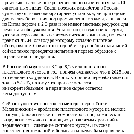
время как аналогичные решения специализируются на 5-10
однотипных видах. Среди похожих разработок в России
существуют только лабораторные установки, не пригодные
для масштабирования под промышленные задачи, а аналоги
из Китая дороже в 2-3 раза и не имеют местных ресурсов для
ремонта и обслуживания. Установкой, созданной в Перми,
уже заинтересовались нефтехимические компании, получен
грант от ФСИ, благодаря которому создано пилотное
оборудование. Совместно с одной из крупнейших компаний
сейчас также проводятся испытания первых образцов с
перспективой внедрения.
В России образуется от 3,5 до 8,5 миллионов тонн
пластикового мусора в год, причем ожидается, что к 2025 году
это количество удвоится. Из них вторично перерабатывается
только 5-12%, потому что процесс остается
низкорентабельным, а первичное сырье остается
легкодоступным.
Сейчас существует несколько методов переработки.
Механический – дробление пластикового мусора на мелкие
гранулы, биологический – компостирование, химический –
разрушение отходов с помощью управляемых реакций и
термический – сжигание бытового мусора. Высокая
конкуренция компаний и большая сырьевая база привели к