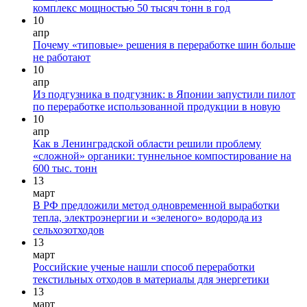
комплекс мощностью 50 тысяч тонн в год
10
апр
Почему «типовые» решения в переработке шин больше
не работают
10
апр
Из подгузника в подгузник: в Японии запустили пилот
по переработке использованной продукции в новую
10
апр
Как в Ленинградской области решили проблему
«сложной» органики: туннельное компостирование на
600 тыс. тонн
13
март
В РФ предложили метод одновременной выработки
тепла, электроэнергии и «зеленого» водорода из
сельхозотходов
13
март
Российские ученые нашли способ переработки
текстильных отходов в материалы для энергетики
13
март