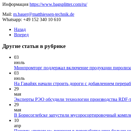
Информация
https://www.bagsplitter.com/ru/
Mail:
m.bauer@matthiessen-technik.de
Whatsapp: +49 152 340 10 610
Назад
Вперед
Другие статьи в рубрике
03
июль
Минпромторг поддержал включение продукции пиролиза 
03
июль
На Гавайях начали строить дороги с добавлением перера
29
мая
Эксперты РЭО обсудили технологии производства RDF-т
29
мая
В Борисоглебске запустили мусоросортировочный компле
10
апр
Почему «типовые» решения в переработке шин больше н