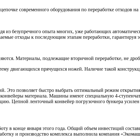
ой цепочке современного оборудования по переработке отходов 
я из безупречного опыта многих, уже работающих автоматичес
аемые отходы к последующим этапам переработки,​ гарантируя 
ются. Материалы, подлежащие вторичной переработке, не дробя
истему двигающихся прячущихся ножей. Наличие такой конструк
ий. Это позволяет быстро выбрать оптимальный режим открытия 
конвейеры материала. Машины имеют специальную 4-ступенчат
кцию. Цепной ленточный конвейер погрузочного бункера усил
оту в конце января этого года. Общий объем инвестиций состави
зработку и производство комплекса выполнила компания «Экома