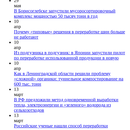
29
мая
В Борисоглебске запустили мусоросортировочный
комплекс мощностью 50 тысяч тонн в год
10
апр
Почему «типовые» решения в переработке шин больше
не работают
10
апр
Из подгузника в подгузник: в Японии запустили пилот
по переработке использованной продукции в новую
10
апр
Как в Ленинградской области решили проблему
«сложной» органики: туннельное компостирование на
600 тыс. тонн
13
март
В РФ предложили метод одновременной выработки
тепла, электроэнергии и «зеленого» водорода из
сельхозотходов
13
март
Российские ученые нашли способ переработки