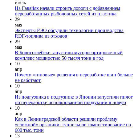
июль
На Гавайях начали строить дороги с добавлением
переработанных рыболовных сетей из пластика
29
мая
Эксперты РЭО обсудили технологии производства
RDF-топлива из отходов
29
мая
В Борисоглебске запустили мусоросортировочный
комплекс мощностью 50 тысяч тонн в год
10
апр
Почему «типовые» решения в переработке шин больше
не работают
10
апр
Из подгузника в подгузник: в Японии запустили пилот
по переработке использованной продукции в новую
10
апр
Как в Ленинградской области решили проблему
«сложной» органики: туннельное компостирование на
600 тыс. тонн
13