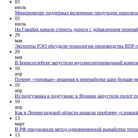
03
июль
Минпромторг поддержал включение продукции пиролиза 
03
июль
На Гавайях начали строить дороги с добавлением перера
29
мая
Эксперты РЭО обсудили технологии производства RDF-т
29
мая
В Борисоглебске запустили мусоросортировочный компле
10
апр
Почему «типовые» решения в переработке шин больше н
10
апр
Из подгузника в подгузник: в Японии запустили пилот 
10
апр
Как в Ленинградской области решили проблему «сложной
13
март
В РФ предложили метод одновременной выработки тепла, 
13