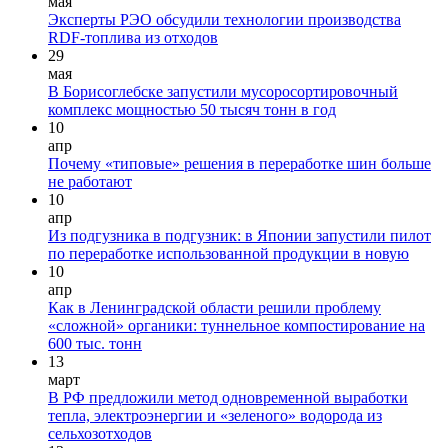
мая
Эксперты РЭО обсудили технологии производства
RDF-топлива из отходов
29
мая
В Борисоглебске запустили мусоросортировочный
комплекс мощностью 50 тысяч тонн в год
10
апр
Почему «типовые» решения в переработке шин больше
не работают
10
апр
Из подгузника в подгузник: в Японии запустили пилот
по переработке использованной продукции в новую
10
апр
Как в Ленинградской области решили проблему
«сложной» органики: туннельное компостирование на
600 тыс. тонн
13
март
В РФ предложили метод одновременной выработки
тепла, электроэнергии и «зеленого» водорода из
сельхозотходов