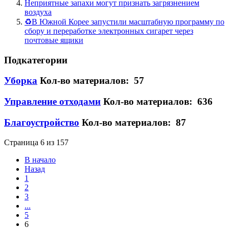
Неприятные запахи могут признать загрязнением
воздуха
♻️В Южной Корее запустили масштабную программу по
сбору и переработке электронных сигарет через
почтовые ящики
Подкатегории
Уборка
Кол-во материалов: 57
Управление отходами
Кол-во материалов: 636
Благоустройство
Кол-во материалов: 87
Страница 6 из 157
В начало
Назад
1
2
3
...
5
6