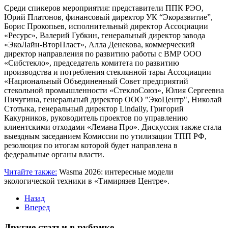
Среди спикеров мероприятия: представители ППК РЭО,
Юрий Платонов, финансовый директор УК “Экоразвитие”,
Борис Прокопьев, исполнительный директор Ассоциации
«Ресурс», Валерий Губкин, генеральный директор завода
«ЭкоЛайн-ВторПласт», Алла Денекова, коммерческий
директор направления по развитию работы с ВМР ООО
«Сибстекло», председатель комитета по развитию
производства и потребления стеклянной тары Ассоциации
«Национальный Объединенный Совет предприятий
стекольной промышленности «СтеклоСоюз», Юлия Сергеевна
Пичугина, генеральный директор ООО "ЭкоЦентр", Николай
Стотыка, генеральный директор Lindaily, Григорий
Какурников, руководитель проектов по управлению
клиентскими отходами «Лемана Про». Дискуссия также стала
выездным заседанием Комиссии по утилизации ТПП РФ,
резолюция по итогам которой будет направлена в
федеральные органы власти.
Читайте также:
Wasma 2026: интересные модели
экологической техники в «Тимирязев Центре».
Назад
Вперед
Другие статьи в рубрике