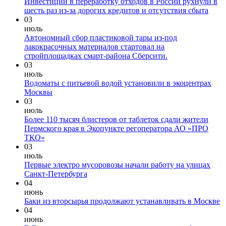
Инвестиции в переработку отходов в России рухнули в
шесть раз из-за дорогих кредитов и отсутствия сбыта
03
июль
Автономный сбор пластиковой тары из-под
лакокрасочных материалов стартовал на
стройплощадках смарт-района Сберсити.
03
июль
Водоматы с питьевой водой установили в экоцентрах
Москвы
03
июль
Более 110 тысяч блистеров от таблеток сдали жители
Пермского края в Экопункте регоператора АО «ПРО
ТКО»
03
июль
Первые электро мусоровозы начали работу на улицах
Санкт-Петербурга
04
июнь
Баки из вторсырья продолжают устанавливать в Москве
04
июнь