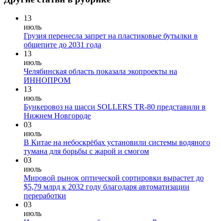
13
июль
Грузия перенесла запрет на пластиковые бутылки в
общепите до 2031 года
13
июль
Челябинская область показала экопроекты на
ИННОПРОМ
13
июль
Бункеровоз на шасси SOLLERS TR-80 представили в
Нижнем Новгороде
03
июль
В Китае на небоскрёбах установили системы водяного
тумана для борьбы с жарой и смогом
03
июль
Мировой рынок оптической сортировки вырастет до
$5,79 млрд к 2032 году благодаря автоматизации
переработки
03
июль