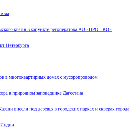
осквы
ермского края в Экопункте регоператора АО «ПРО ТКО»
кт-Петербурга
дов в многоквартирных домах с мусоропроводом
сора в природном заповеднике Дагестана
азани внесли под деревья в городских парках и скверах города
в Индии