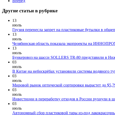
Вперед
Другие статьи в рубрике
13
июль
Грузия перенесла запрет на пластиковые бутылки в общеп
13
июль
Челябинская область показала экопроекты на ИННОПР
13
июль
Бункеровоз на шасси SOLLERS TR-80 представили в Ни
03
июль
В Китае на небоскрёбах установили системы водяного ту
03
июль
Мировой рынок оптической сортировки вырастет до $5,79
03
июль
Инвестиции в переработку отходов в России рухнули в ше
03
июль
Автономный сбор пластиковой тары из-под лакокрасочны