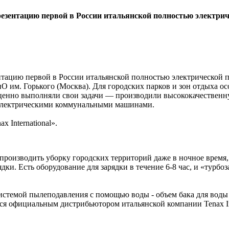
резентацию первой в России итальянской полностью электр
ентацию первой в России итальянской полностью электрическо
 им. Горького (Москва). Для городских парков и зон отдыха о
ценно выполняли свои задачи — производили высококачественную
 электрическими коммунальными машинами.
 International».
 производить уборку городских территорий даже в ночное время
дки. Есть оборудование для зарядки в течение 6-8 час, и «турбо
истемой пылеподавления с помощью воды - объем бака для воды
ся официальным дистрибьютором итальянской компании Tenax Int