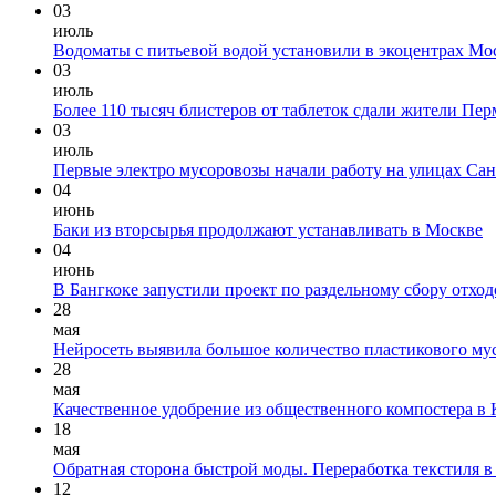
03
июль
Водоматы с питьевой водой установили в экоцентрах М
03
июль
Более 110 тысяч блистеров от таблеток сдали жители П
03
июль
Первые электро мусоровозы начали работу на улицах Сан
04
июнь
Баки из вторсырья продолжают устанавливать в Москве
04
июнь
В Бангкоке запустили проект по раздельному сбору отхо
28
мая
Нейросеть выявила большое количество пластикового му
28
мая
Качественное удобрение из общественного компостера в К
18
мая
Обратная сторона быстрой моды. Переработка текстиля 
12