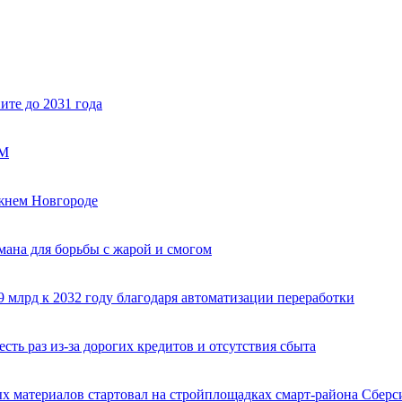
ите до 2031 года
ОМ
жнем Новгороде
мана для борьбы с жарой и смогом
 млрд к 2032 году благодаря автоматизации переработки
сть раз из-за дорогих кредитов и отсутствия сбыта
х материалов стартовал на стройплощадках смарт-района Сберс