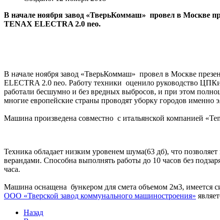
В начале ноября завод «ТверьКоммаш»
провел в Москве п
TENAX ELECTRA 2.0 neo.
В начале ноября завод «ТверьКоммаш» провел в Москве през
ELECTRA 2.0 neo. Работу техники оценило руководство ЦПКиО
работали бесшумно и без вредных выбросов, и при этом полно
многие европейские страны проводят уборку городов именно
Машина произведена совместно с итальянской компанией «Tenаx
Техника обладает низким уровенем шума(63 дб), что позволяет
верандами. Способна выполнять работы до 10 часов без подзаря
часа.
Машина оснащена бункером для смета объемом 2м3, имеется с
ООО «Тверской завод коммунального машиностроения»
являет
Назад