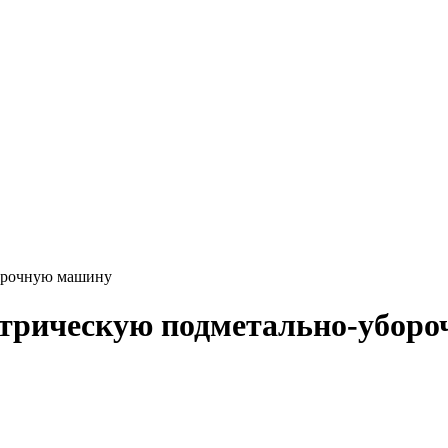
борочную машину
ектрическую подметально-убор