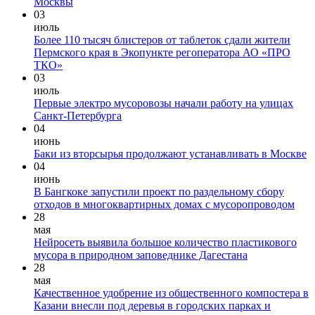
Москвы
03
июль
Более 110 тысяч блистеров от таблеток сдали жители
Пермского края в Экопункте регоператора АО «ПРО
ТКО»
03
июль
Первые электро мусоровозы начали работу на улицах
Санкт-Петербурга
04
июнь
Баки из вторсырья продолжают устанавливать в Москве
04
июнь
В Бангкоке запустили проект по раздельному сбору
отходов в многоквартирных домах с мусоропроводом
28
мая
Нейросеть выявила большое количество пластикового
мусора в природном заповеднике Дагестана
28
мая
Качественное удобрение из общественного компостера в
Казани внесли под деревья в городских парках и