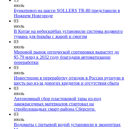
13
июль
Бункеровоз на шасси SOLLERS TR-80 представили в
Нижнем Новгороде
03
июль
В Китае на небоскрёбах установили системы водяного
тумана для борьбы с жарой и смогом
03
июль
Мировой рынок оптической сортировки вырастет до
$5,79 млрд к 2032 году благодаря автоматизации
переработки
03
июль
Инвестиции в переработку отходов в России рухнули в
шесть раз из-за дорогих кредитов и отсутствия сбыта
03
июль
Автономный сбор пластиковой тары из-под
лакокрасочных материалов стартовал на
стройплощадках смарт-района Сберсити.
03
июль
Водоматы с питьевой водой установили в экоцентрах