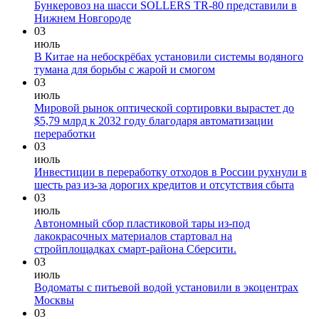
Бункеровоз на шасси SOLLERS TR-80 представили в
Нижнем Новгороде
03
июль
В Китае на небоскрёбах установили системы водяного
тумана для борьбы с жарой и смогом
03
июль
Мировой рынок оптической сортировки вырастет до
$5,79 млрд к 2032 году благодаря автоматизации
переработки
03
июль
Инвестиции в переработку отходов в России рухнули в
шесть раз из-за дорогих кредитов и отсутствия сбыта
03
июль
Автономный сбор пластиковой тары из-под
лакокрасочных материалов стартовал на
стройплощадках смарт-района Сберсити.
03
июль
Водоматы с питьевой водой установили в экоцентрах
Москвы
03