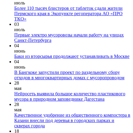
июль
Более 110 тысяч блистеров от таблеток сдали жители
Пермского края в Экопункте регоператора АО «ПРО
ТКО»
03
июль
Первые электро мусоровозы начали работу на улицах
Санкт-Петербурга
04
июнь
Баки из вторсырья продолжают устанавливать в Москве
04
июнь
В Бангкоке запустили проект по раздельному сбору
отходов в многоквартирных домах с мусоропроводом
28
мая
Нейросеть выявила большое количество пластикового
мусора в природном заповеднике Дагестана
28
мая
Качественное удобрение из общественного компостера в
Казани внесли под деревья в городских парках и
скверах города
18