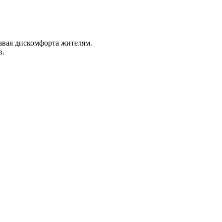
авая дискомфорта жителям.
в.