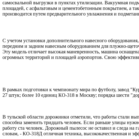
самосвальной выгрузки в пунктах утилизации. Вакуумная под
площадей, с асфальтовым и цементобетонным покрытием, а такж
производится путем предварительного увлажнения и подметан
С учетом установки дополнительного навесного оборудования
передним и задним навесным оборудованием для плужно-щеточ
Эту модель отличает высокая маневренность, машина оснащен
огромных территорий и площадей аэропортов. Свою эффектив
В рамках подготовки к чемпионату мира по футболу, завод "К
27 штук; более 10 единиц КО-318 в Москву; порядка шести "д
В тульской области дорожники отметили, что работы стали вып
способна заменить тридцать человек. Если раньше улицы нужн
работу ста человек. Дорожный пылесос не оставил и следа на 
словам, - КО-318Д отличная техника, высококачественная и эф