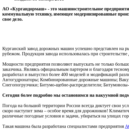
АО «Кургандормаш» - это машиностроительное предприяти
коммунальную технику, имеющее модернизированные произ
свое дело.
Курганский завод дорожных машин успешно представлен на рын
рубежом. Продукция завода использовалась при строительстве 
Мощности предприятия позволяют выпускать не только больш
заказчика. Являясь официальным партером и благодаря тесно
разработал и выпустил более 400 моделей и модификаций раз
Автогудронаторы; Комбинированные дорожные машины; Ваку
Снегопогрузчики; Битумо-щебне-распределители; Битумовозы-
Сегодня более подробно мы остановимся на вакуумной под
Погода на большой территории России всегда диктует свои усл
скоро наступит зима – особое время для дорожников! Климатич
различные погодные условия и задачи, убираться на улицах го
Такая машина была разработана специалистами предприятия
А