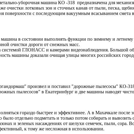
метально-уборочная машина КО -318 предназначена для механиз
е очистки лотковых зон и сточных канав от пыли, песка, щебня,
ия поверхности с последующим вакуумным всасыванием смета в 
, машина в состоянии выполнять функции по зимнему и летнему
ной очистки дороги от снежных масс.
а системой ГЛОНАСС и камерами видеонаблюдения. Большой объ
ность машины доказали очищая улицы многих российских город
ургандормаш" произвел и поставил "дорожные пылесосы" КО-318
орожных пылесосов" в Екатеринбург и две машины наводят чисто
олняться гораздо быстрее и эффективнее. А в Махачкале после 
о было отдельно подметать и только потом собирать и вывозить 
газонах и зеленых насаждениях от шелухи семечек, пыли, сора. 
фективный, к тому же несложная в использовании.