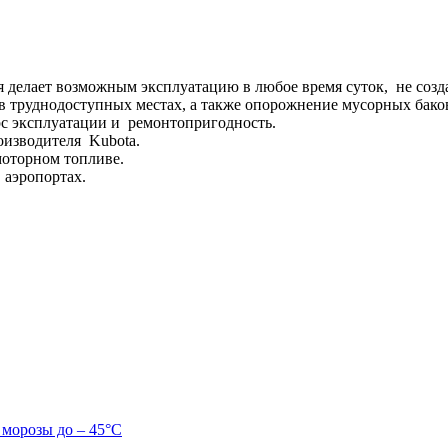
 делает возможным эксплуатацию в любое время суток, не созд
в труднодоступных местах, а также опорожнение мусорных бако
с эксплуатации и ремонтопригодность.
оизводителя Kubota.
моторном топливе.
 аэропортах.
 морозы до – 45°C