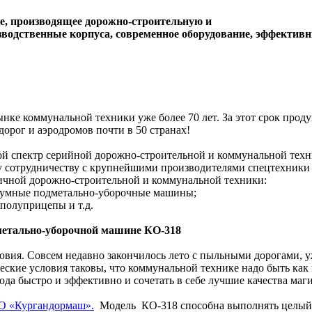
е, производящее дорожно-строительную и
водственные корпуса, современное оборудование, эффектив
ке коммунальной техники уже более 70 лет. За этот срок проду
дорог и аэродромов почти в 50 странах!
ой спектр серийной дорожно-строительной и коммунальной тех
му сотрудничеству с крупнейшими производителями спецтехник
личной дорожно-строительной и коммунальной техники:
умные подметально-уборочные машины;
полуприцепы и т.д.
метально-уборочной машине КО-318
овия. Совсем недавно закончилось лето с пыльными дорогами, у
еские условия таковы, что коммунальной технике надо быть как
рода быстро и эффективно и сочетать в себе лучшие качества ма
О «Кургандормаш».
Модель КО-318 способна выполнять целый ко