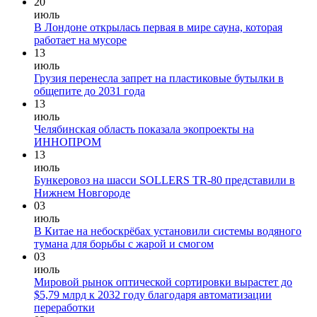
20
июль
В Лондоне открылась первая в мире сауна, которая
работает на мусоре
13
июль
Грузия перенесла запрет на пластиковые бутылки в
общепите до 2031 года
13
июль
Челябинская область показала экопроекты на
ИННОПРОМ
13
июль
Бункеровоз на шасси SOLLERS TR-80 представили в
Нижнем Новгороде
03
июль
В Китае на небоскрёбах установили системы водяного
тумана для борьбы с жарой и смогом
03
июль
Мировой рынок оптической сортировки вырастет до
$5,79 млрд к 2032 году благодаря автоматизации
переработки