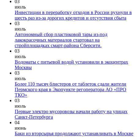
03
июль
Инвестиции в переработку отходов в России рухнули в
шесть раз из-за дорогих кредитов и отсутствия сбыта
03
июль
Автономный сбор пластиковой тары из-под
лакокрасочных материалов стартовал на
стройплощадках смарт-района Сберсити.
03
июль
Водоматы с питьевой водой установили в экоцентрах
Москвы
03
июль
Более 110 тысяч блистеров от таблеток сдали жители
Пермского края в Экопункте регоператора АО «ПРО
ТКО»
03
июль
Первые электро мусоровозы начали работу на улицах
Санкт-Петербурга
04
июнь
Баки из вторсырья продолжают устанавливать в Москве