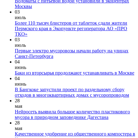
Водоматы с питьевой водой установили в экоцентрах
Москвы
03
июль
Более 110 тысяч блистеров от таблеток сдали жители
Пермского края в Экопункте регоператора АО «ПРО
ТКО»
03
июль
Первые электро мусоровозы начали работу на улицах
Санкт-Петербурга
04
июнь
Баки из вторсырья продолжают устанавливать в Москве
04
июнь
В Бангкоке запустили проект по раздельному сбору
отходов в многоквартирных домах с мусоропроводом
28
мая
Нейросеть выявила большое количество пластикового
мусора в природном заповеднике Дагестана
28
мая
Качественное удобрение из общественного компостера в