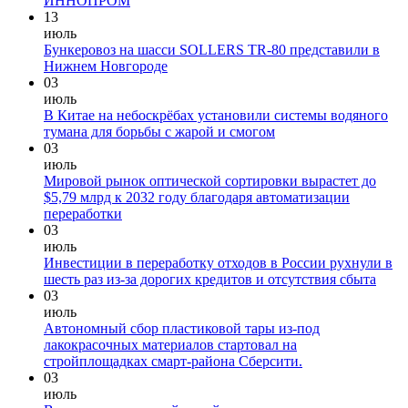
ИННОПРОМ
13
июль
Бункеровоз на шасси SOLLERS TR-80 представили в
Нижнем Новгороде
03
июль
В Китае на небоскрёбах установили системы водяного
тумана для борьбы с жарой и смогом
03
июль
Мировой рынок оптической сортировки вырастет до
$5,79 млрд к 2032 году благодаря автоматизации
переработки
03
июль
Инвестиции в переработку отходов в России рухнули в
шесть раз из-за дорогих кредитов и отсутствия сбыта
03
июль
Автономный сбор пластиковой тары из-под
лакокрасочных материалов стартовал на
стройплощадках смарт-района Сберсити.
03
июль