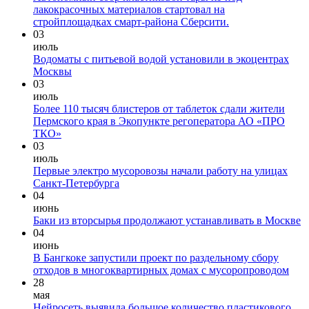
лакокрасочных материалов стартовал на
стройплощадках смарт-района Сберсити.
03
июль
Водоматы с питьевой водой установили в экоцентрах
Москвы
03
июль
Более 110 тысяч блистеров от таблеток сдали жители
Пермского края в Экопункте регоператора АО «ПРО
ТКО»
03
июль
Первые электро мусоровозы начали работу на улицах
Санкт-Петербурга
04
июнь
Баки из вторсырья продолжают устанавливать в Москве
04
июнь
В Бангкоке запустили проект по раздельному сбору
отходов в многоквартирных домах с мусоропроводом
28
мая
Нейросеть выявила большое количество пластикового