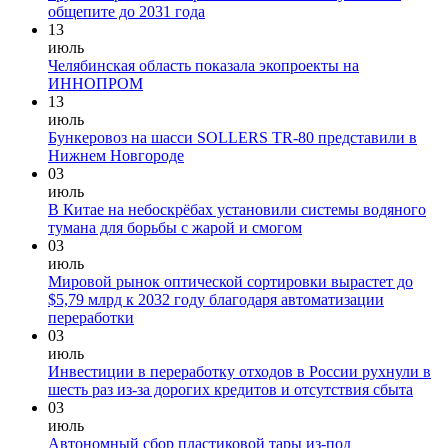
общепите до 2031 года
13
июль
Челябинская область показала экопроекты на
ИННОПРОМ
13
июль
Бункеровоз на шасси SOLLERS TR-80 представили в
Нижнем Новгороде
03
июль
В Китае на небоскрёбах установили системы водяного
тумана для борьбы с жарой и смогом
03
июль
Мировой рынок оптической сортировки вырастет до
$5,79 млрд к 2032 году благодаря автоматизации
переработки
03
июль
Инвестиции в переработку отходов в России рухнули в
шесть раз из-за дорогих кредитов и отсутствия сбыта
03
июль
Автономный сбор пластиковой тары из-под