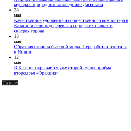
мусора в природном заповеднике Дагестана
28
мая
Качественное удобрение из общественного компостера в
Казани внесли под деревья в городских парках и
скверах города
18
мая
Обратная сторона быстрой моды. Переработка текстиля
в Индии
12
мая
В Казани закрывается уже второй пункт приёма
вторсырья «Фракция».
На верх