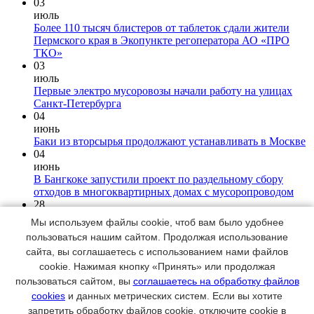
03
июль
Более 110 тысяч блистеров от таблеток сдали жители
Пермского края в Экопункте регоператора АО «ПРО
ТКО»
03
июль
Первые электро мусоровозы начали работу на улицах
Санкт-Петербурга
04
июнь
Баки из вторсырья продолжают устанавливать в Москве
04
июнь
В Бангкоке запустили проект по раздельному сбору
отходов в многоквартирных домах с мусоропроводом
28
мая
Мы используем файлы cookie, чтоб вам было удобнее
Нейросеть выявила большое количество пластикового
пользоваться нашим сайтом. Продолжая использование
мусора в природном заповеднике Дагестана
сайта, вы соглашаетесь с использованием нами файлов
28
cookie. Нажимая кнопку «Принять» или продолжая
мая
Качественное удобрение из общественного компостера в
пользоваться сайтом, вы
соглашаетесь на обработку файлов
Казани внесли под деревья в городских парках и
cookies
и данных метрических систем. Если вы хотите
скверах города
запретить обработку файлов cookie, отключите cookie в