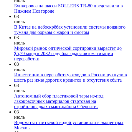
июль
Бункеровоз на шасси SOLLERS TR-80 представили в
Нижнем Новгороде
03
июль
В Китае на небоскрёбах установили системы водяного
тумана для борьбы с жарой и смогом
03
июль
Мировой рынок оптической сортировки вырастет до
$5,79 млрд к 2032 году благодаря автоматизации
переработки
03
июль
Инвестиции в переработку отходов в России рухнули в
шесть раз из-за дорогих кредитов и отсутствия сбыта
03
июль
Автономный сбор пластиковой тары из-под
лакокрасочных материалов стартовал на
стройплощадках смарт-района Сберсити.
03
июль
Водоматы с питьевой водой установили в экоцентрах
Москвы