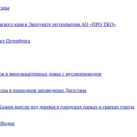
осквы
ермского края в Экопункте регоператора АО «ПРО ТКО»
кт-Петербурга
дов в многоквартирных домах с мусоропроводом
сора в природном заповеднике Дагестана
азани внесли под деревья в городских парках и скверах города
в Индии