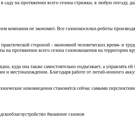
в саду на протяжении всего сезона стрижки, в любую погоду, да
нем компания не экономит. Все газонокосилки-роботы производят
практической стороной - экономией человеческих время- и трудо
ы на протяжении всего сезона газонокошения на территории кру
нции, куда она также самостоятельно подъезжает, а управлять 
ии и местонахождении. Благодаря работе от литий-ионного акк
технические нововведения становятся сейчас самыми перспекти
одскоеблагоустройство #кошение газонов