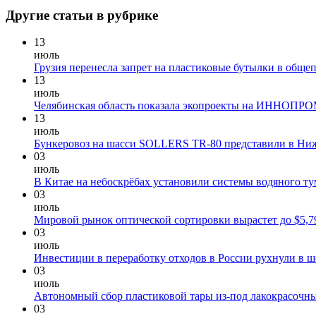
Другие статьи в рубрике
13
июль
Грузия перенесла запрет на пластиковые бутылки в общеп
13
июль
Челябинская область показала экопроекты на ИННОПР
13
июль
Бункеровоз на шасси SOLLERS TR-80 представили в Ни
03
июль
В Китае на небоскрёбах установили системы водяного ту
03
июль
Мировой рынок оптической сортировки вырастет до $5,79
03
июль
Инвестиции в переработку отходов в России рухнули в ше
03
июль
Автономный сбор пластиковой тары из-под лакокрасочны
03