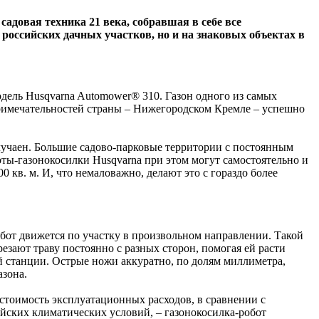
довая техника 21 века, собравшая в себе все
российских дачных участков, но и на знаковых объектах в
одель Husqvarna Automower® 310. Газон одного из самых
примечательностей страны – Нижегородском Кремле – успешно
учаен. Большие садово-парковые территории с постоянным
оты-газонокосилки Husqvarna при этом могут самостоятельно и
 кв. м. И, что немаловажно, делают это с гораздо более
обот движется по участку в произвольном направлении. Такой
езают траву постоянно с разных сторон, помогая ей расти
ной станции. Острые ножи аккуратно, по долям миллиметра,
азона.
 стоимость эксплуатационных расходов, в сравнении с
ийских климатических условий, – газонокосилка-робот