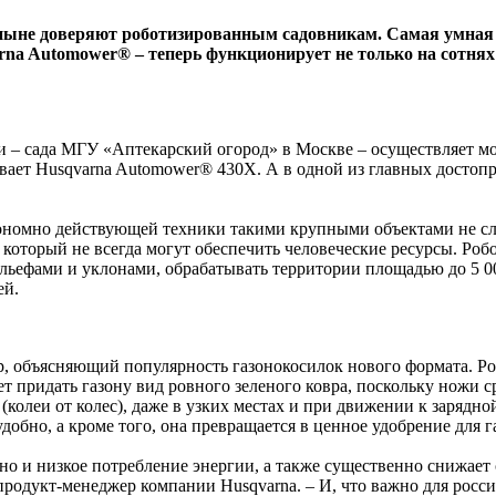
ыне доверяют роботизированным садовникам. Самая умная са
na Automower® – теперь функционирует не только на сотнях 
ии – сада МГУ «Аптекарский огород» в Москве – осуществляет м
ивает Husqvarna Automower® 430X. А в одной из главных досто
ономно действующей техники такими крупными объектами не сл
 который не всегда могут обеспечить человеческие ресурсы. Роб
льефами и уклонами, обрабатывать территории площадью до 5 000
ей.
ор, объясняющий популярность газонокосилок нового формата. Р
 придать газону вид ровного зеленого ковра, поскольку ножи ср
в (колеи от колес), даже в узких местах и при движении к заряд
удобно, а кроме того, она превращается в ценное удобрение для г
 но и низкое потребление энергии, а также существенно снижает
продукт-менеджер компании Husqvarna. – И, что важно для росс