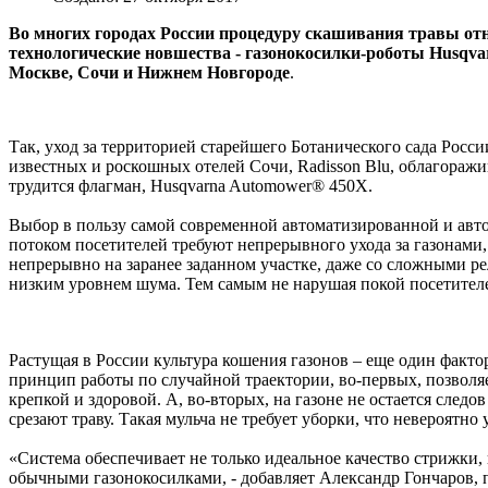
Во многих городах России процедуру скашивания травы отн
технологические новшества - газонокосилки-роботы Husqvar
Москве, Сочи и Нижнем Новгороде
.
Так, уход за территорией старейшего Ботанического сада Росс
известных и роскошных отелей Сочи, Radisson Blu, облагораж
трудится флагман, Husqvarna Automower® 450X.
Выбор в пользу самой современной автоматизированной и авт
потоком посетителей требуют непрерывного ухода за газонами,
непрерывно на заранее заданном участке, даже со сложными ре
низким уровнем шума. Тем самым не нарушая покой посетител
Растущая в России культура кошения газонов – еще один факт
принцип работы по случайной траектории, во-первых, позволяет
крепкой и здоровой. А, во-вторых, на газоне не остается следо
срезают траву. Такая мульча не требует уборки, что невероятно 
«Система обеспечивает не только идеальное качество стрижки,
обычными газонокосилками, - добавляет Александр Гончаров, 