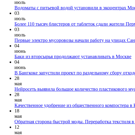
июль
Водоматы с питьевой водой установили в экоцентрах М
03
июль
Более 110 тысяч блистеров от таблеток сдали жители П
03
июль
Первые электро мусоровозы начали работу на улицах Сан
04
июнь
Баки из вторсырья продолжают устанавливать в Москве
04
июнь
В Бангкоке запустили проект по раздельному сбору отхо
28
мая
Нейросеть выявила большое количество пластикового му
28
мая
Качественное удобрение из общественного компостера в К
18
мая
Обратная сторона быстрой моды. Переработка текстиля 
12
мая