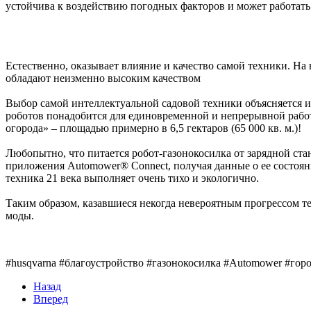
устойчива к воздействию погодных факторов и может работать 
Естественно, оказывает влияние и качество самой техники. На 
обладают неизменно высоким качеством
Выбор самой интеллектуальной садовой техники объясняется и 
роботов понадобится для единовременной и непрерывной работ
огорода» – площадью примерно в 6,5 гектаров (65 000 кв. м.)!
Любопытно, что питается робот-газонокосилка от зарядной ста
приложения Automower® Connect, получая данные о ее состоян
техника 21 века выполняет очень тихо и экологично.
Таким образом, казавшиеся некогда невероятным прогрессом 
моды.
#husqvarna #благоустройство #газонокосилка #Automower #гор
Назад
Вперед