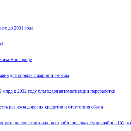
ите до 2031 года
ОМ
жнем Новгороде
мана для борьбы с жарой и смогом
 млрд к 2032 году благодаря автоматизации переработки
сть раз из-за дорогих кредитов и отсутствия сбыта
х материалов стартовал на стройплощадках смарт-района Сберс