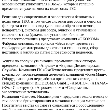
особенностях уплотнителя РЭМ-25, который успешно
применяется уже на многих полигонах ТБО.
Решения для современных и экологически безопасных
полигонов ТКО, в том числе системы для сбора и очистки
фильтрата и сточных вод (установки обратного осмоса,
испарители), системы для сбора, очистки и утилизации
свалочного газа (факельные установки, блочные
теплоэлектростанции) представит компания «ЭКОКОМ».
Фабрика нетканых материалов «Весь мир» презентует
сорбирующие материалы для очистки сточных вод, сбора
нефтяных и масляных пятен с поверхности водоемов.
Услуги по сбору и утилизации промышленных отходов
предложат компании «Апрель» и «Единая Диспетчерская
Служба». Компания ГК «ЭкоТехнологии» представит пресс-
компактор, произведенный дочерней компанией «РжевМаш».
Оборудование для переработки органических отходов на
стендах компаний: BIODEGMA GmbH, «АБОНО», «АТАМА»
(«Эко-Спектрум»), «Агрокомпост» и «Современные
экологические технологии».
Компания «Ланотек-Инжиниринг» предложит экологическую
технологию брикетирования и механоактивации материалов.
Посетители выставки смогут ознакомиться с оборудованием
для брикетирования, рециклинга и утилизации отходов