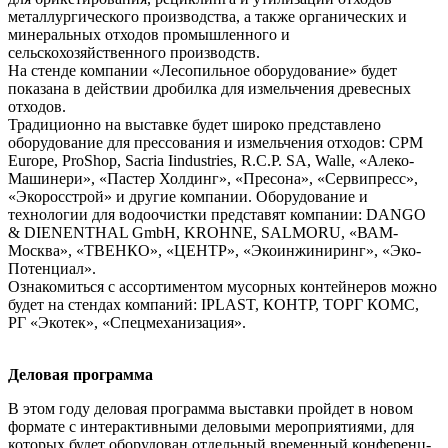
металлургического производства, а также органических и
минеральных отходов промышленного и
сельскохозяйственного производств.
На стенде компании «Лесопильное оборудование» будет
показана в действии дробилка для измельчения древесных
отходов.
Традиционно на выставке будет широко представлено
оборудование для прессования и измельчения отходов: CPM
Europe, ProShop, Sacria Iindustries, R.C.P. SA, Walle, «Алеко-
Машинери», «Пастер Холдинг», «Пресона», «Сервипресс»,
«Экоросстрой» и другие компании. Оборудование и
технологии для водоочистки представят компании: DANGO
& DIENENTHAL GmbH, KROHNE, SALMORU, «ВАМ-
Москва», «ТВЕНКО», «ЦЕНТР», «Экоинжиниринг», «Эко-
Потенциал».
Ознакомиться с ассортиментом мусорных контейнеров можно
будет на стендах компаний: IPLAST, КОНТР, ТОРГ КОМС,
РГ «Экотек», «Спецмеханизация».
Деловая программа
В этом году деловая программа выставки пройдет в новом
формате с интерактивными деловыми мероприятиями, для
которых будет оборудован отдельный временный конференц-