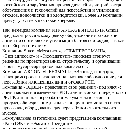
российских и зарубежных производителей и дистрибьютеров
оборудования и технологий для переработки и утилизации
отходов, водоочистки и водоподготовки. Более 20 компаний
примут участие в выставке впервые.
Так, немецкая компания FHF ANLAGENTECHNIK GmbH
предложит российскому рынку оборудование и заводские
линии по сортировке и утилизации бытовых отходов, а также
конвейерную технику.
Компании Sutco, «Мегалион», «ТЯЖПРЕССМАШ»,
«Эконацпроект» и «Экомашгрупп» продемонстрирует
решения по проектированию, строительству и организации
работы мусоросортировочных комплексов.
Компании ARCON, «ПЕНЗМАШ», «Экоголд стандарт»,
«Экопромсервис» представят на выставке оборудование для
переработки изношенных шин и отходов РТИ.
Компания «ОДВЕЙ» представит свои решения «под ключ»:
линии мойки и измельчения PET, линии мойки и переработки
PE, PP, линии для переработки макулатуры в готовый
продукт, оборудование для нарезки крупного металла и его
прессовки, оборудование для переработки строительного
мусора.
Коммунальная автотехника будет представлена компаниями
«РариТЭК» и «Экомтех-Трейдинг».
На стенде компании «Раскат» можно будет узнать об